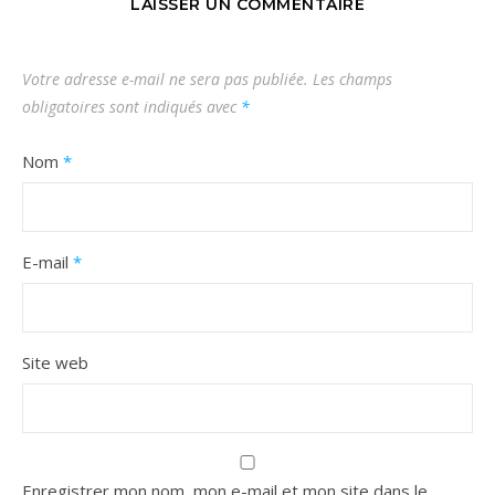
LAISSER UN COMMENTAIRE
Votre adresse e-mail ne sera pas publiée.
Les champs
obligatoires sont indiqués avec
*
Nom
*
E-mail
*
Site web
Enregistrer mon nom, mon e-mail et mon site dans le