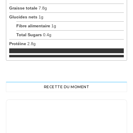
Graisse totale
7.8
g
Glucides nets
1
g
Fibre alimentaire
1
g
Total Sugars
0.4
g
Protéine
2.8
g
RECETTE DU MOMENT