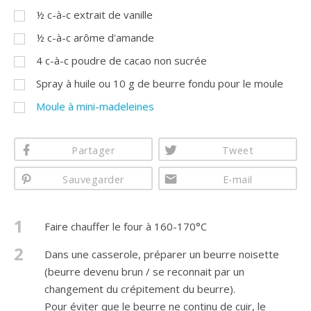
½
c-à-c
extrait de vanille
½
c-à-c
arôme d'amande
4
c-à-c
poudre de cacao non sucrée
Spray à huile ou 10 g de beurre fondu pour le moule
Moule à mini-madeleines
Partager
Tweet
Sauvegarder
E-mail
1
Faire chauffer le four à 160-170°C
2
Dans une casserole, préparer un beurre noisette
(beurre devenu brun / se reconnait par un
changement du crépitement du beurre).
Pour éviter que le beurre ne continu de cuir, le