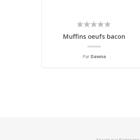
Muffins oeufs bacon
Par
Dawna
En tant que Partenaire