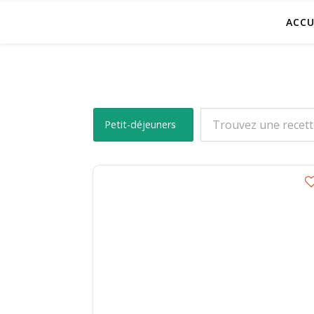
ACCU
B
Petit-déjeuners