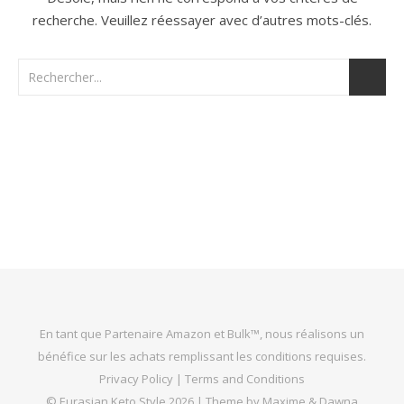
recherche. Veuillez réessayer avec d’autres mots-clés.
En tant que Partenaire Amazon et Bulk™, nous réalisons un
bénéfice sur les achats remplissant les conditions requises.
Privacy Policy
|
Terms and Conditions
©
Eurasian Keto Style
2026 |
Theme by Maxime & Dawna